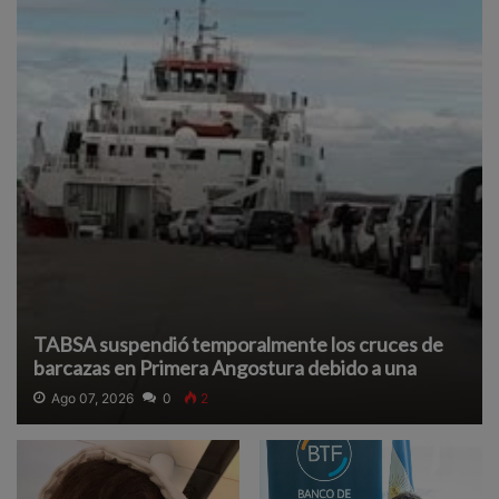
TABSA suspendió temporalmente los cruces de
barcazas en Primera Angostura debido a una
densa neblina que reduce la visibilidad y afecta la
Ago 07, 2026
0
2
navegación segura.