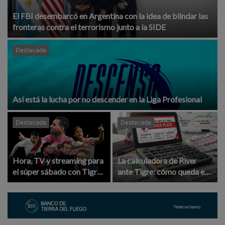
El FBI desembarcó en Argentina con la idea de blindar las
fronteras contra el terrorismo junto a la SIDE
Destacada
Así está la lucha por no descender en la Liga Profesional
Destacada
Destacada
Hora, TV y streaming para
La calculadora de River
el súper sábado con Tigre -
ante Tigre: cómo queda en
River, Boca - Vélez y Messi
la Tabla Anual si gana,
empata o pierde y por qué
ni con los tres puntos entra
por ahora en playoffs