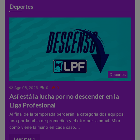
Deportes
Deportes
Ago 08, 2026
0
0
Así está la lucha por no descender en la
Liga Profesional
Al final de la temporada perderán la categoría dos equipos:
uno por la tabla de promedios y el otro por la anual. Mirá
cómo viene la mano en cada caso....
Leer más »