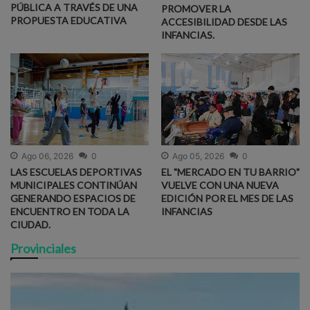
PÚBLICA A TRAVÉS DE UNA
PROMOVER LA
PROPUESTA EDUCATIVA
ACCESIBILIDAD DESDE LAS
INFANCIAS.
Ago 06, 2026
0
Ago 05, 2026
0
LAS ESCUELAS DEPORTIVAS
EL "MERCADO EN TU BARRIO"
MUNICIPALES CONTINÚAN
VUELVE CON UNA NUEVA
GENERANDO ESPACIOS DE
EDICIÓN POR EL MES DE LAS
ENCUENTRO EN TODA LA
INFANCIAS
CIUDAD.
Provinciales