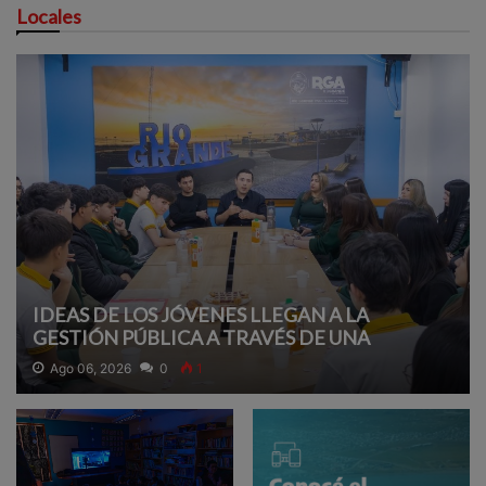
Locales
IDEAS DE LOS JÓVENES LLEGAN A LA
GESTIÓN PÚBLICA A TRAVÉS DE UNA
PROPUESTA EDUCATIVA
Ago 06, 2026
0
1