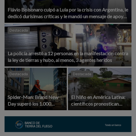
Flávio Bolsonaro culpó a Lula por la crisis con Argentina, le
dedicó durísimas críticas y le mandó un mensaje de apoyo
a Milei
Destacada
La policía arrestó a 12 personas en la manifestación contra
la ley de tierras y hubo, al menos, 3 agentes heridos
Destacada
Destacada
Spider-Man: Brand New
El Niño en América Latina:
Day superó los 1.000
científicos pronostican
millones de dólares y bate
sequías históricas, lluvias
récords históricos en cines
extremas y graves impacto
económicos