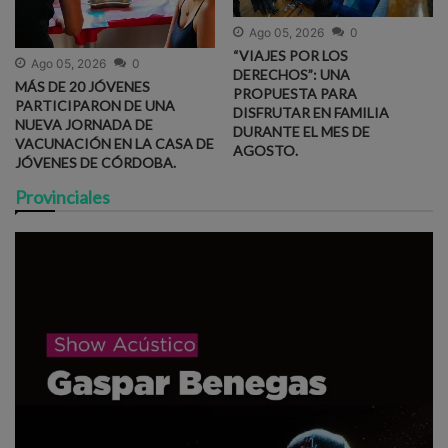
Ago 05, 2026
0
“VIAJES POR LOS
Ago 05, 2026
0
DERECHOS”: UNA
MÁS DE 20 JÓVENES
PROPUESTA PARA
PARTICIPARON DE UNA
DISFRUTAR EN FAMILIA
NUEVA JORNADA DE
DURANTE EL MES DE
VACUNACIÓN EN LA CASA DE
AGOSTO.
JÓVENES DE CÓRDOBA.
Provinciales