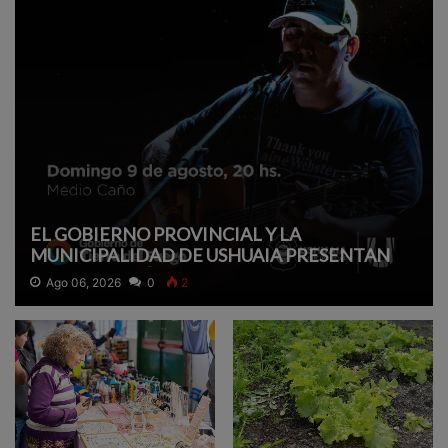
EL GOBIERNO PROVINCIAL Y LA
MUNICIPALIDAD DE USHUAIA PRESENTAN
UN SHOW ACÚSTICO GRATUITO DE GASPAR
Ago 06, 2026
0
2
BENEGAS.