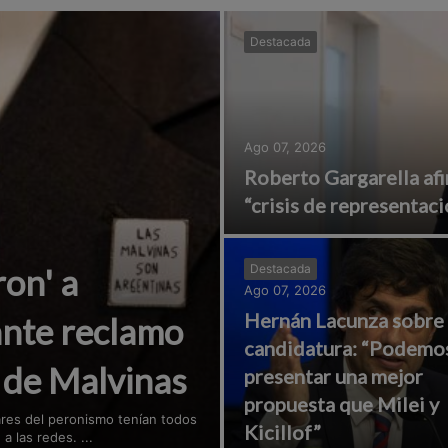
Destacada
Ago 07, 2026
Roberto Gargarella afi
“crisis de representaci
ron' a
Destacada
Ago 07, 2026
Hernán Lacunza sobre
ante reclamo
candidatura: “Podemo
n de Malvinas
presentar una mejor
propuesta que Milei y
pares del peronismo tenían todos
Kicillof”
 las redes. ...