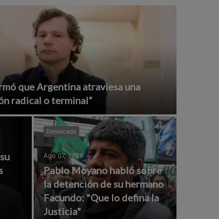
rmó que Argentina atraviesa una
ón radical o terminal”
Destacada
 su
Ago 07, 2026
s
Pablo Moyano habló sobre
la detención de su hermano
Facundo: "Que lo defina la
Justicia"