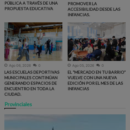
PÚBLICA A TRAVÉS DE UNA
PROMOVER LA
PROPUESTA EDUCATIVA
ACCESIBILIDAD DESDE LAS
INFANCIAS.
Ago 06, 2026
0
Ago 05, 2026
0
LAS ESCUELAS DEPORTIVAS
EL "MERCADO EN TU BARRIO"
MUNICIPALES CONTINÚAN
VUELVE CON UNA NUEVA
GENERANDO ESPACIOS DE
EDICIÓN POR EL MES DE LAS
ENCUENTRO EN TODA LA
INFANCIAS
CIUDAD.
Provinciales