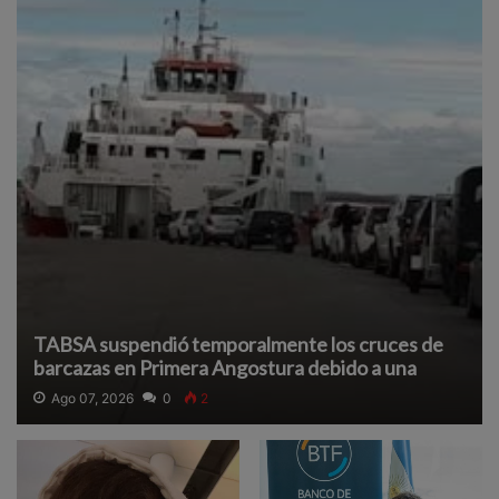
TABSA suspendió temporalmente los cruces de
barcazas en Primera Angostura debido a una
densa neblina que reduce la visibilidad y afecta la
Ago 07, 2026
0
2
navegación segura.