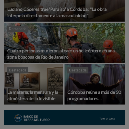
Luciano Cáceres trae ‘Paraíso’ a Córdoba: "La obra
interpela directamente a la masculinidad"
Destacada
Cuatro personas murieron al caer un helicóptero en una
zona boscosa de Río de Janeiro
Destacada
Destacada
La materia, la mensura y la
Córdoba reúne a más de 30
atmósfera de lo invisible
programadores
internacionales para
impulsar el teatro y la
música argentina