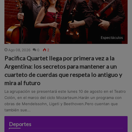
Espectáculos
Ago 08, 2026
0
2
Pacifica Quartet llega por primera vez a la
Argentina: los secretos para mantener a un
cuarteto de cuerdas que respeta lo antiguo y
mira al futuro
La agrupación se presentará este lunes 10 de agosto en el Teatro
Colón, en el marco del ciclo Mozarteum.Harán un programa con
obras de Mendelssohn, Ligeti y Beethoven.Pero cuentan que
también sue...
Deportes