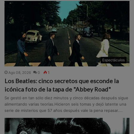
Espectáculos
Ago 08, 2026
0
1
Los Beatles: cinco secretos que esconde la
icónica foto de la tapa de "Abbey Road"
Se gestó en tan sólo diez minutos y cinco décadas después sigue
alimentando varias teorías.Hicieron seis tomas y dejó latente una
serie de misterios que 57 años después vale la pena repasar....